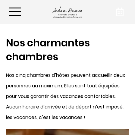
Nos charmantes
Réservez vos vacances
chambres
Pour des séjours conviviaux et agréables à
Vaison-la-Romaine, préférez Jade en
Nos cinq chambres d’hôtes peuvent accueillir deux
Provence. Pour en savoir plus sur notre
établissement, nous vous invitons à nous
personnes au maximum. Elles sont tout équipées
contacter par mail ou par téléphone.
pour vous garantir des vacances confortables.
Aucun horaire d’arrivée et de départ n’est imposé,
les vacances, c’est les vacances !