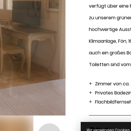
verfügt über eine 
August 2026
zu unserem grünen
hochwertige Ausst
Klimaanlage, Fön,
Reservierungsa
auch ein großes B
Toiletten sind vo
Zimmer von ca.
Privates Badez
Flachbildfernse
Wir verwenden Cookies, 