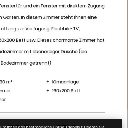
Fenstertür und ein Fenster mit direktem Zugang
August 2026
 Garten. In diesem Zimmer steht Ihnen eine
attung zur Verfügung: Flachbild-TV,
 160x200 Bett usw. Dieses charmante Zimmer hat
nfrage
adezimmer mit ebenerdiger Dusche (die
m Badezimmer getrennt)
 30 m²
Klimaanlage
immer
160x200 Bett
her
um Ihnen das bestmögliche Online-Erlebnis zu bieten. Sie