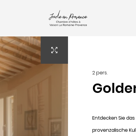
-Mail :
contact@jade-en-provence.com
2 pers.
Golde
Ankunft
Entdecken Sie das Z
8
provenzalische Kul