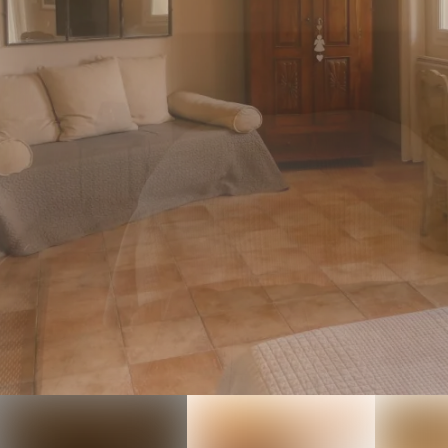
Für freundliche und
angenehme Aufenthalte in
Vaison-la-Romaine
bevorzugen Sie Jade en
Provence. Um mehr über
unser Haus zu erfahren, laden
wir Sie ein, uns per E-Mail oder
Telefon zu kontaktieren.